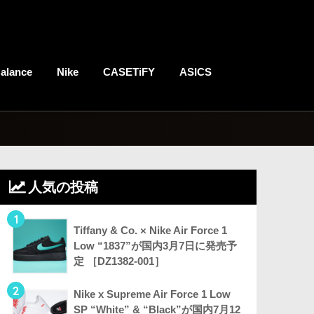
alance
Nike
CASETiFY
ASICS
人気の投稿
1
Tiffany & Co. × Nike Air Force 1
Low “1837”が国内3月7日に発売予
定 ［DZ1382-001］
2
Nike x Supreme Air Force 1 Low
SP “White” & “Black”が国内7月12