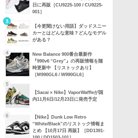
日に再販［CU9225-100 / CU9225-
001］
3
【今更聞けない用語】ダッドスニー
カーとはどんな意味？どんなモデル
がある？
4
New Balance 900番台最新作
『990v6 “Grey”』の再販情報を随
時更新中 【リストックあり】
［M990GL6 / W990GL6］
5
【Sacai × Nike】VaporWaffleが国
内11月6日/12月23日に発売予定
6
【Nike】Dunk Low Retro
“White/Black”のリストック情報ま
とめ 【10月17日 再販】［DD1391-
100 / DD1503-101］