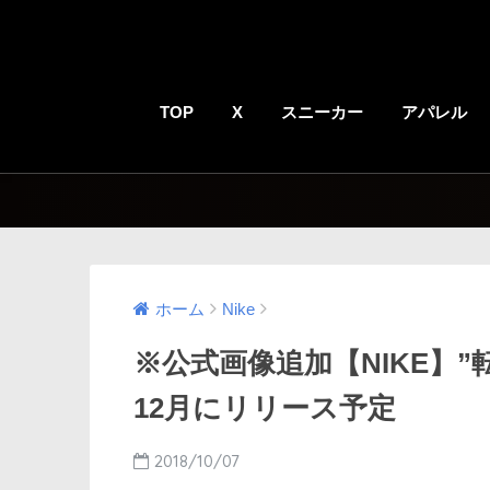
TOP
X
スニーカー
アパレル
ホーム
Nike
※公式画像追加【NIKE】”転売
12月にリリース予定
2018/10/07