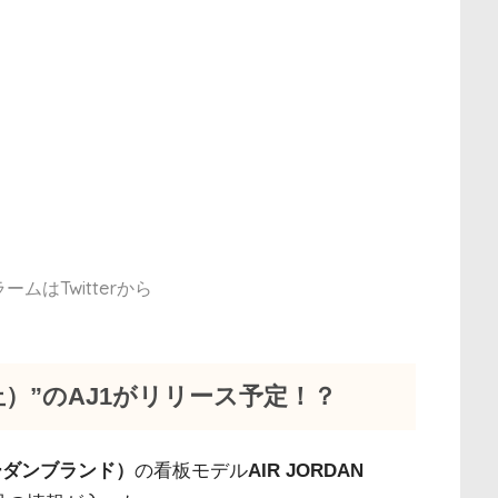
ムはTwitterから
売禁止）”のAJ1がリリース予定！？
ョーダンブランド）
の看板モデル
AIR JORDAN