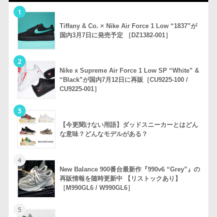
1
Tiffany & Co. × Nike Air Force 1 Low “1837”が
国内3月7日に発売予定 ［DZ1382-001］
2
Nike x Supreme Air Force 1 Low SP “White” &
“Black”が国内7月12日に再販［CU9225-100 /
CU9225-001］
3
【今更聞けない用語】ダッドスニーカーとはどん
な意味？どんなモデルがある？
4
New Balance 900番台最新作『990v6 “Grey”』の
再販情報を随時更新中 【リストックあり】
［M990GL6 / W990GL6］
5