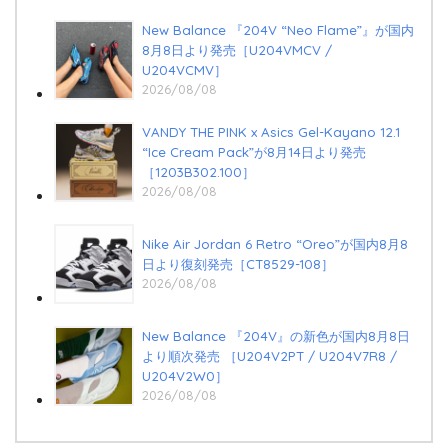
New Balance 『204V “Neo Flame”』が国内
8月8日より発売［U204VMCV /
U204VCMV］
2026/08/08
VANDY THE PINK x Asics Gel-Kayano 12.1
“Ice Cream Pack”が8月14日より発売
［1203B302.100］
2026/08/08
Nike Air Jordan 6 Retro “Oreo”が国内8月8
日より復刻発売［CT8529-108］
2026/08/08
New Balance 『204V』の新色が国内8月8日
より順次発売 ［U204V2PT / U204V7R8 /
U204V2W0］
2026/08/08