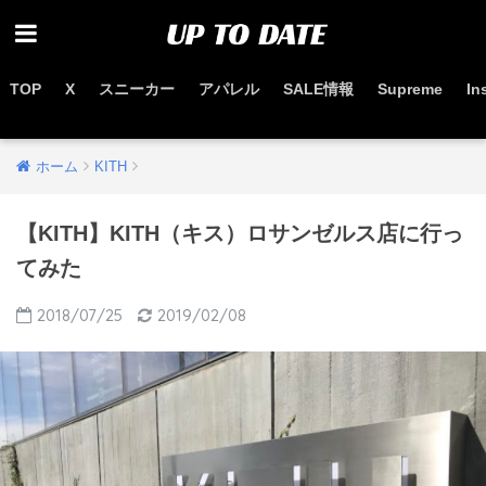
TOP
X
スニーカー
アパレル
SALE情報
Supreme
In
お得なセール情報はこちらから
ホーム
KITH
【KITH】KITH（キス）ロサンゼルス店に行っ
てみた
2018/07/25
2019/02/08