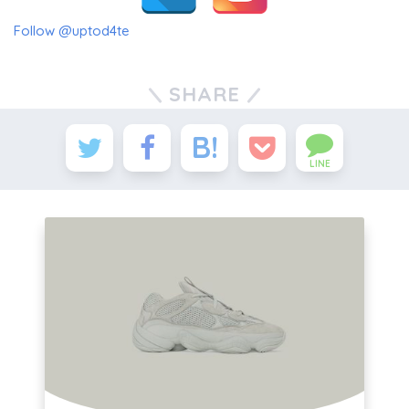
Follow @uptod4te
SHARE
LINE