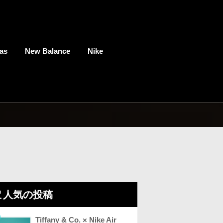
as
New Balance
Nike
人気の投稿
Tiffany & Co. × Nike Air