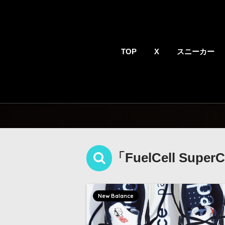
TOP
X
スニーカー
「FuelCell Supe
New Balance