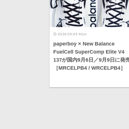
2024.09.09 Mon
paperboy × New Balance
FuelCell SuperComp Elite V4
137が国内9月6日／9月9日に発
［MRCELPB4 / WRCELPB4］