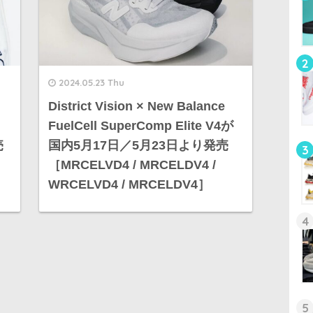
2
2024.05.23 Thu
District Vision × New Balance
FuelCell SuperComp Elite V4が
売
国内5月17日／5月23日より発売
3
［MRCELVD4 / MRCELDV4 /
WRCELVD4 / MRCELDV4］
4
5