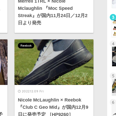
Merrell 1TRL × Nicole
定
Mclaughlin 『Moc Speed
Streak』が国内11月24日／12月2
3
日より発売
4
Reebok
5
2022.12.09 Fri
Nicole McLaughlin × Reebok
6
『Club C Geo Mid』が国内12月9
予
日に発売予定 ［HP9260］