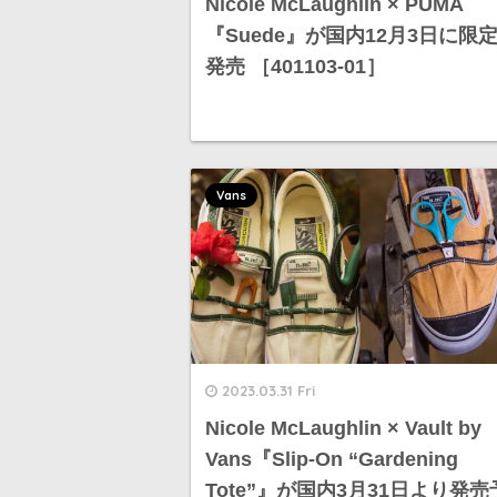
Nicole McLaughlin × PUMA
『Suede』が国内12月3日に限
発売 ［401103-01］
Vans
2023.03.31 Fri
Nicole McLaughlin × Vault by
Vans『Slip-On “Gardening
Tote”』が国内3月31日より発売