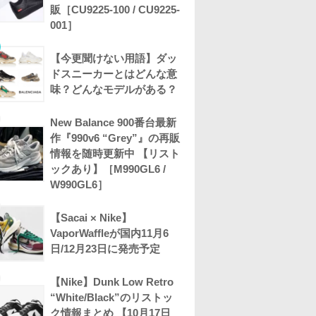
販［CU9225-100 / CU9225-
001］
【今更聞けない用語】ダッ
ドスニーカーとはどんな意
味？どんなモデルがある？
New Balance 900番台最新
作『990v6 “Grey”』の再販
情報を随時更新中 【リスト
ックあり】［M990GL6 /
W990GL6］
【Sacai × Nike】
VaporWaffleが国内11月6
日/12月23日に発売予定
【Nike】Dunk Low Retro
“White/Black”のリストッ
ク情報まとめ 【10月17日