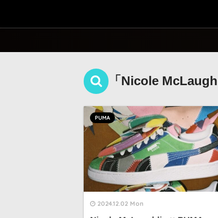
「Nicole McLau
PUMA
2024.12.02 Mon