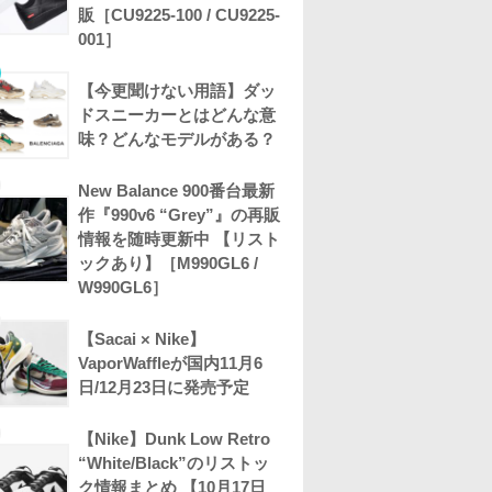
販［CU9225-100 / CU9225-
001］
【今更聞けない用語】ダッ
ドスニーカーとはどんな意
味？どんなモデルがある？
New Balance 900番台最新
作『990v6 “Grey”』の再販
情報を随時更新中 【リスト
ックあり】［M990GL6 /
W990GL6］
【Sacai × Nike】
VaporWaffleが国内11月6
日/12月23日に発売予定
【Nike】Dunk Low Retro
“White/Black”のリストッ
ク情報まとめ 【10月17日