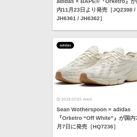
adidas × BAPE®︎『Orketro』
内11月23日より発売［JQ2398 /
JH6361 / JH6362］
adidas
2023.07.05 Wed
Sean Wotherspoon × adidas
『Orketro “Off White”』が国内
月7日に発売［HQ7236］