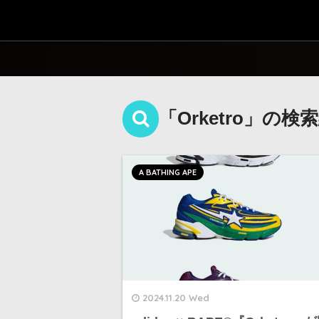
「Orketro」の検
A BATHING APE
2024.11.20 Wed