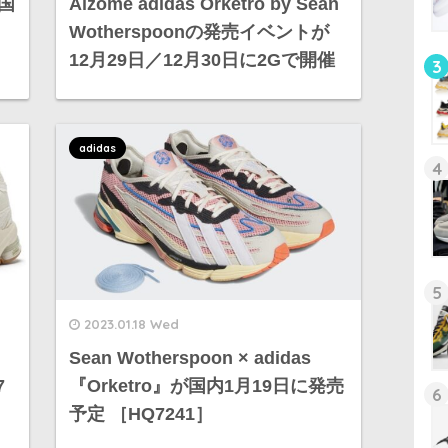
が国
Aizome adidas Orketro by Sean
Wotherspoonの発売イベントが
12月29日／12月30日に2Gで開催
3
adidas
4
5
2023.01.18 Wed
Sean Wotherspoon × adidas
7
『Orketro』が国内1月19日に発売
6
予定 ［HQ7241］