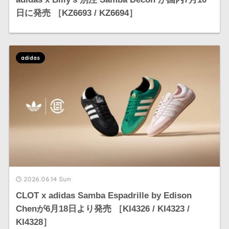
日に発売 ［KZ6693 / KZ6694］
adidas
2026.06.14 Sun
CLOT x adidas Samba Espadrille by Edison
Chenが6月18日より発売 ［KI4326 / KI4323 /
KI4328］