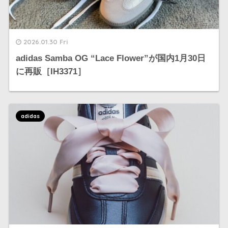
2026.01.30 Fri
adidas Samba OG “Lace Flower”が国内1月30日
に再販［IH3371］
adidas