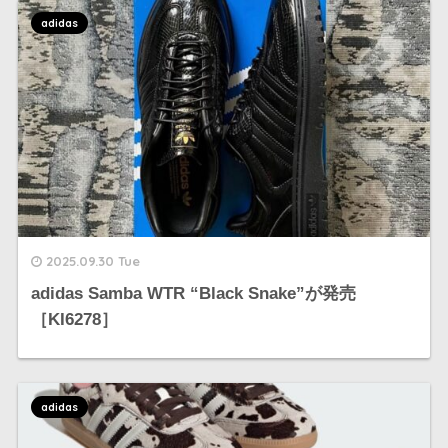
adidas
2025.09.30 Tue
adidas Samba WTR “Black Snake”が発売
［KI6278］
adidas