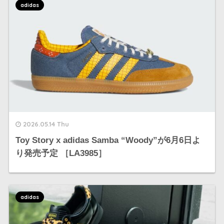
adidas
2026.05.14 Thu
Toy Story x adidas Samba “Woody”が6月6日よ
り発売予定 ［LA3985］
adidas