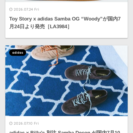
2026.07.24 Fri
Toy Story x adidas Samba OG “Woody”が国内7
月24日より発売［LA3984］
adidas
2026.07.10 Fri
adidas x Billy’s 別注 Samba Decon が国内7月10