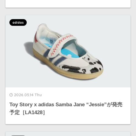
adidas
2026.05.14 Thu
Toy Story x adidas Samba Jane “Jessie”が発売
予定［LA1428］