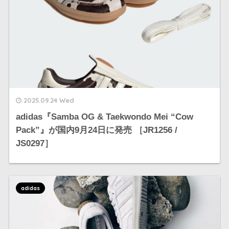
2025.09.24 Wed
adidas『Samba OG & Taekwondo Mei “Cow
Pack”』が国内9月24日に発売 ［JR1256 /
JS0297］
adidas