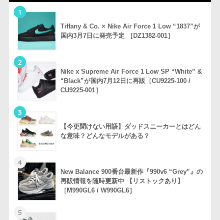
1
Tiffany & Co. × Nike Air Force 1 Low “1837”が
国内3月7日に発売予定 ［DZ1382-001］
2
Nike x Supreme Air Force 1 Low SP “White” &
“Black”が国内7月12日に再販［CU9225-100 /
CU9225-001］
3
【今更聞けない用語】ダッドスニーカーとはどん
な意味？どんなモデルがある？
4
New Balance 900番台最新作『990v6 “Grey”』の
再販情報を随時更新中 【リストックあり】
［M990GL6 / W990GL6］
5