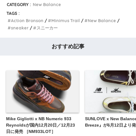
CATEGORY :
New Balance
TAGS :
Action Bronson
Minimus Trail
New Balance
sneaker
スニーカー
おすすめ記事
Mike Gigliotti x NB Numeric 933
SUNLOVE x New Balanc
Reynoldsが国内12月20日／12月23
Breeze』が6月12日より
日に発売 ［NM933LOT］