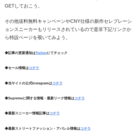
GETしておこう。
その他送料無料キャンペーンやCNY仕様の新作セレブレーシ
ョンスニーカーもリリースされているので是非下記リンクか
ら特設ページを覗いてみよう。
◆記事の更新通知は
Twitter
にてチェック
◆セール情報は
コチラ
◆当サイトの公式Instagramは
コチラ
◆Supremeに関する情報・最新リーク情報は
コチラ
◆最新スニーカー情報記事は
コチラ
◆最新ストリートファッション・アパレル情報は
コチラ