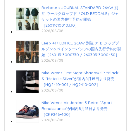
Barbour x JOURNAL STANDARD 26AW 別
注 ウールクロップド『OLD BEDDALE』ジャ
ケットの国内先行予約が開始
［26011610010330］
2026/08/08
Lee x 417 EDIFICE 26AW 別注 91-B ジップブ
ルゾン＆ペインターパンツの国内先行予約が開
始［26011313000730 / 26030313000430］
2026/08/08
Nike Wmns First Sight Shadow SP “Black”
& “Metallic Silver”が国内8月15日より発売
［HQ2410-001 / HQ2410-002］
2026/08/08
Nike Wmns Air Jordan 3 Retro “Sport
Renaissance”が国内8月15日より発売
［CK9246-400］
2026/08/08