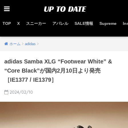
TOP
X
スニーカー
アパレル
SALE情報
Supreme
In
お得なセール情報はこちらから
ホーム
adidas
adidas Samba XLG “Footwear White” &
“Core Black”が国内2月10日より発売
［IE1377 / IE1379］
2024/02/10