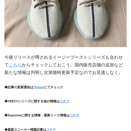
今後リリースが噂されるイージーブーストシリーズも合わせ
て
こちら
からチェックしておこう。国内販売店舗の追加など
新たな情報は判明し次第随時更新予定なのでお見逃しなく。
◆記事の更新通知は
Twitter
にてチェック
◆YEEZYシリーズに関する他の情報は
コチラ
◆Supremeに関する情報・最新リーク情報は
コチラ
◆最新スニーカー情報記事は
コチラ