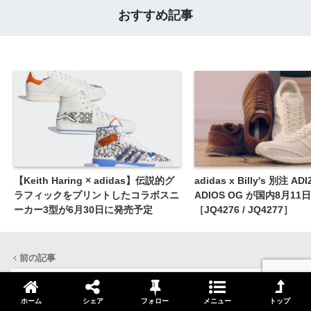
おすすめ記事
【Keith Haring × adidas】伝説的グ
adidas x Billy's 別注 AD
ラフィックをプリントしたコラボスニ
ADIOS OG が国内8月1
ーカー3型が6月30日に発売予定
［JQ4276 / JQ4277］
前の記事
ホーム
シェア
フォロー
メニュー
トップ
【adidas】YEEZY BOOST 700 “BRIGHT…