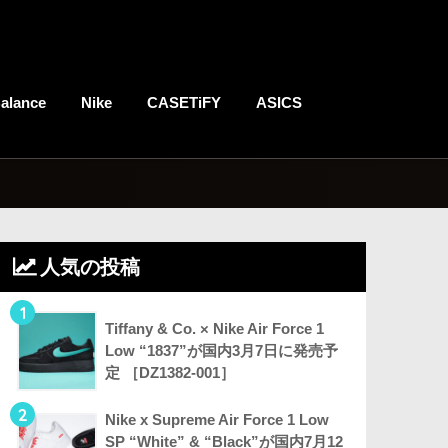
alance
Nike
CASETiFY
ASICS
人気の投稿
1
Tiffany & Co. × Nike Air Force 1
Low “1837”が国内3月7日に発売予
定 ［DZ1382-001］
2
Nike x Supreme Air Force 1 Low
SP “White” & “Black”が国内7月12