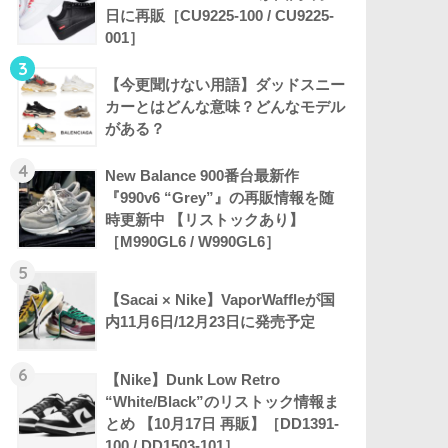
日に再販［CU9225-100 / CU9225-
001］
3
【今更聞けない用語】ダッドスニー
カーとはどんな意味？どんなモデル
がある？
4
New Balance 900番台最新作
『990v6 “Grey”』の再販情報を随
時更新中 【リストックあり】
［M990GL6 / W990GL6］
5
【Sacai × Nike】VaporWaffleが国
内11月6日/12月23日に発売予定
6
【Nike】Dunk Low Retro
“White/Black”のリストック情報ま
とめ 【10月17日 再販】［DD1391-
100 / DD1503-101］