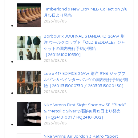
Timberland x New Era®︎ MLB Collection が8
月15日より発売
2026/08/08
Barbour x JOURNAL STANDARD 26AW 別
注 ウールクロップド『OLD BEDDALE』ジャ
ケットの国内先行予約が開始
［26011610010330］
2026/08/08
Lee x 417 EDIFICE 26AW 別注 91-B ジップブ
ルゾン＆ペインターパンツの国内先行予約が開
始［26011313000730 / 26030313000430］
2026/08/08
Nike Wmns First Sight Shadow SP “Black”
& “Metallic Silver”が国内8月15日より発売
［HQ2410-001 / HQ2410-002］
2026/08/08
Nike Wmns Air Jordan 3 Retro “Sport