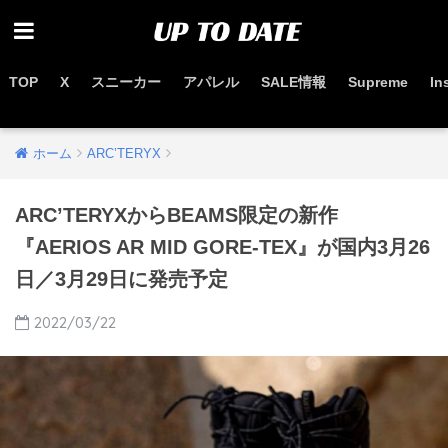
TOP
X
スニーカー
アパレル
SALE情報
Supreme
In
お得なセール情報はこちらから
ホーム
ARC’TERYX
ARC’TERYXからBEAMS限定の新作
『AERIOS AR MID GORE-TEX』が国内3月26
日／3月29日に発売予定
2022/03/22