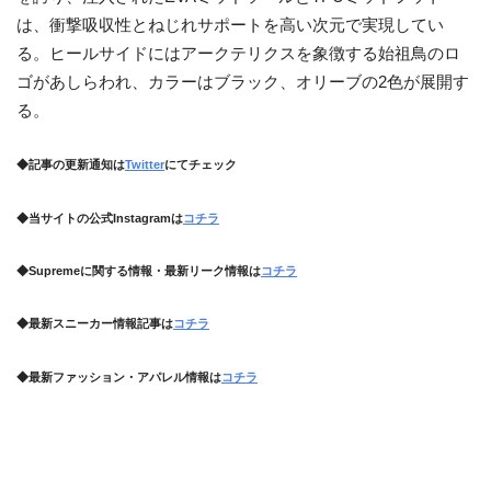
は、衝撃吸収性とねじれサポートを高い次元で実現してい
る。ヒールサイドにはアークテリクスを象徴する始祖鳥のロ
ゴがあしらわれ、カラーはブラック、オリーブの2色が展開す
る。
◆記事の更新通知は
Twitter
にてチェック
◆当サイトの公式Instagramは
コチラ
◆Supremeに関する情報・最新リーク情報は
コチラ
◆最新スニーカー情報記事は
コチラ
◆最新ファッション・アパレル情報は
コチラ