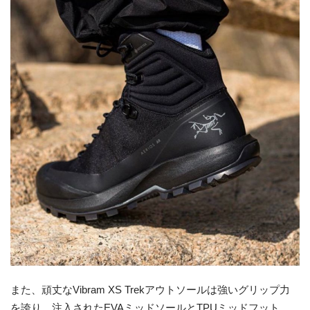
また、頑丈なVibram XS Trekアウトソールは強いグリップ力
を誇り、注入されたEVAミッドソールとTPUミッドフット