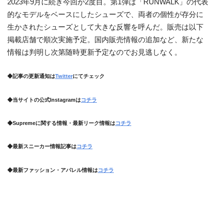
2023年9月に続き今回が2度目。第1弾は「RUNWALK」の代表
的なモデルをベースにしたシューズで、両者の個性が存分に
生かされたシューズとして大きな反響を呼んだ。販売は以下
掲載店舗で順次実施予定。国内販売情報の追加など、新たな
情報は判明し次第随時更新予定なのでお見逃しなく。
◆記事の更新通知は
Twitter
にてチェック
◆当サイトの公式Instagramは
コチラ
◆Supremeに関する情報・最新リーク情報は
コチラ
◆最新スニーカー情報記事は
コチラ
◆最新ファッション・アパレル情報は
コチラ