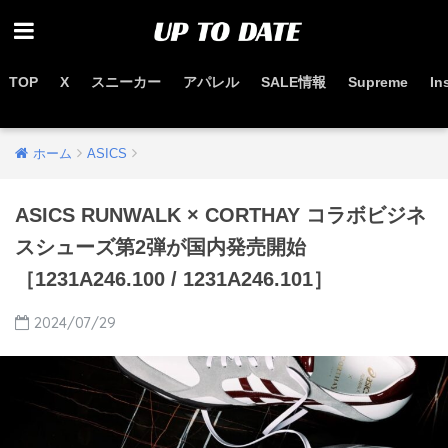
TOP
X
スニーカー
アパレル
SALE情報
Supreme
In
お得なセール情報はこちらから
ホーム
ASICS
ASICS RUNWALK × CORTHAY コラボビジネ
スシューズ第2弾が国内発売開始
［1231A246.100 / 1231A246.101］
2024/07/29