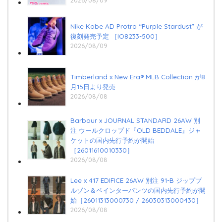
2026/08/09
Nike Kobe AD Protro “Purple Stardust” が
復刻発売予定 ［IO8233-500］
2026/08/09
Timberland x New Era®︎ MLB Collection が8
月15日より発売
2026/08/08
Barbour x JOURNAL STANDARD 26AW 別
注 ウールクロップド『OLD BEDDALE』ジャ
ケットの国内先行予約が開始
［26011610010330］
2026/08/08
Lee x 417 EDIFICE 26AW 別注 91-B ジップブ
ルゾン＆ペインターパンツの国内先行予約が開
始［26011313000730 / 26030313000430］
2026/08/08