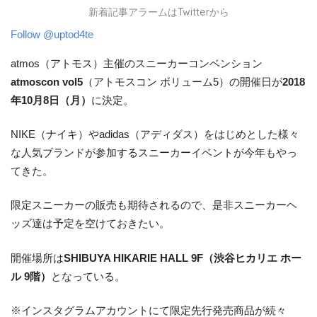
新着記事アラームはTwitterから
Follow @uptod4te
atmos（アトモス）主催のスニーカーコンベンション
atmoscon vol5
（アトモスコン ボリューム5）の開催日が
2018
年10月8日（月）
に決定。
NIKE（ナイキ）やadidas（アディダス）をはじめとした様々
な人気ブランドが参加するスニーカーイベントが今年もやっ
てきた。
限定スニーカーの販売も期待されるので、是非スニーカーヘ
ッズ達は予定を空けておきたい。
開催場所は
SHIBUYA HIKARIE HALL 9F（渋谷ヒカリエ ホー
ル 9階）
となっている。
※インスタグラムアカウントにて限定先行発売商品が続々