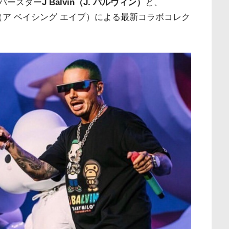
パースター
J Balvin（J. バルヴィン）
と、
PE®（ア ベイシング エイプ）による最新コラボコレク