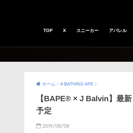
TOP
X
スニーカー
アパレル
ホーム
A BATHING APE
【BAPE®︎ × J Balv
予定
2019/08/08