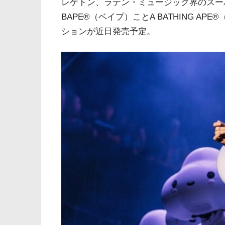
レゲトン、ラテン・ミュージック界のスー
BAPE®（ベイプ）ことA BATHING A
ションが近日発売予定。