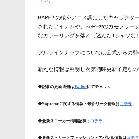
ョン。
BAPE®︎の猿をアニメ調にしたキャラクター 
されたアイテムや、BAPE®︎のカモフラー
なカラーリングを落とし込んだTシャツな
フルラインナップについては公式からの発
新たな情報は判明し次第随時更新予定なの
◆記事の更新通知は
Twitter
にてチェック
◆Supremeに関する情報・最新リーク情報は
コチラ
◆最新スニーカー情報記事は
コチラ
◆最新ストリートファッション・アパレル情報は
コチラ