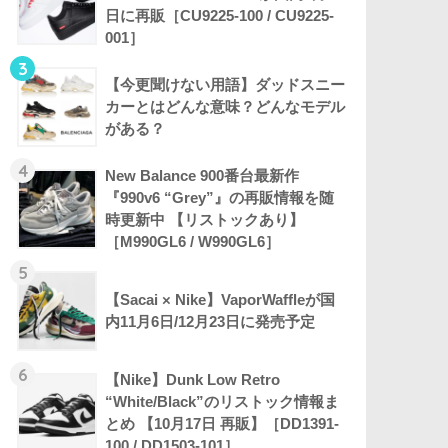
日に再販［CU9225-100 / CU9225-
001］
3
【今更聞けない用語】ダッドスニー
カーとはどんな意味？どんなモデル
がある？
4
New Balance 900番台最新作
『990v6 “Grey”』の再販情報を随
時更新中 【リストックあり】
［M990GL6 / W990GL6］
5
【Sacai × Nike】VaporWaffleが国
内11月6日/12月23日に発売予定
6
【Nike】Dunk Low Retro
“White/Black”のリストック情報ま
とめ 【10月17日 再販】［DD1391-
100 / DD1503-101］