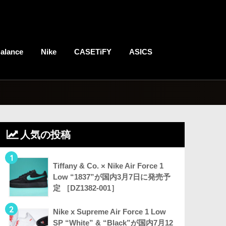
alance
Nike
CASETiFY
ASICS
人気の投稿
1
Tiffany & Co. × Nike Air Force 1
Low “1837”が国内3月7日に発売予
定 ［DZ1382-001］
2
Nike x Supreme Air Force 1 Low
SP “White” & “Black”が国内7月12