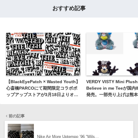
おすすめ記事
【BlackEyePatch × Wasted Youth】
VERDY VISTY Mini Plush 
心斎橋PARCOにて期間限定コラボポ
Believe in me Teeが
ップアップストアが3月18日よりオー
発売。一部売り上げは熊本
プン。Week5オンライン発売は5月1
へ
日。
前の記事
Nike Air More Uptempo ’96 “Wils…