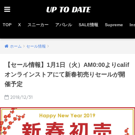
TOP
X
スニーカー
アパレル
SALE情報
Supreme
In
お得なセール情報はこちらから
ホーム
セール情報
【セール情報】1月1日（火）AM0:00よりcalif
オンラインストアにて新春初売りセールが開
催予定
2018/12/31