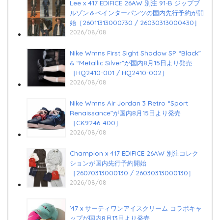
Lee x 417 EDIFICE 26AW 別注 91-B ジップブ
ルゾン＆ペインターパンツの国内先行予約が開
始［26011313000730 / 26030313000430］
2026/08/08
Nike Wmns First Sight Shadow SP “Black”
& “Metallic Silver”が国内8月15日より発売
［HQ2410-001 / HQ2410-002］
2026/08/08
Nike Wmns Air Jordan 3 Retro “Sport
Renaissance”が国内8月15日より発売
［CK9246-400］
2026/08/08
Champion x 417 EDIFICE 26AW 別注コレク
ションが国内先行予約開始
［26070313000130 / 26030313000130］
2026/08/08
’47 x サーティワンアイスクリーム コラボキャ
ップが国内8月13日より発売