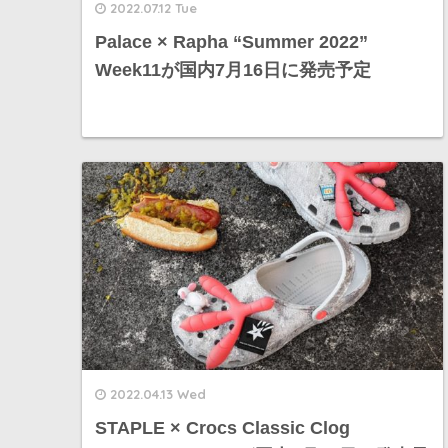
2022.07.12 Tue
Palace × Rapha “Summer 2022”
Week11が国内7月16日に発売予定
2022.04.13 Wed
STAPLE × Crocs Classic Clog