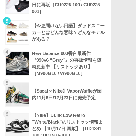
日に再販［CU9225-100 / CU9225-
001］
3
【今更聞けない用語】ダッドスニー
カーとはどんな意味？どんなモデル
がある？
4
New Balance 900番台最新作
『990v6 “Grey”』の再販情報を随
時更新中 【リストックあり】
［M990GL6 / W990GL6］
5
【Sacai × Nike】VaporWaffleが国
内11月6日/12月23日に発売予定
6
【Nike】Dunk Low Retro
“White/Black”のリストック情報ま
とめ 【10月17日 再販】［DD1391-
100 / DD1503-101］