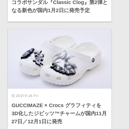
コラボサンダル『Classic Clog』第2弾と
なる新色が国内1月2日に発売予定
2021.11.26 Fri
GUCCIMAZE × Crocs グラフィティを
3D化したジビッツ™チャームが国内11月
27日／12月1日に発売