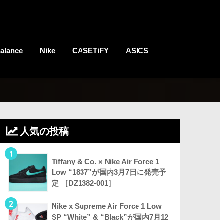
alance
Nike
CASETiFY
ASICS
人気の投稿
1
Tiffany & Co. × Nike Air Force 1
Low “1837”が国内3月7日に発売予
定 ［DZ1382-001］
2
Nike x Supreme Air Force 1 Low
SP “White” & “Black”が国内7月12