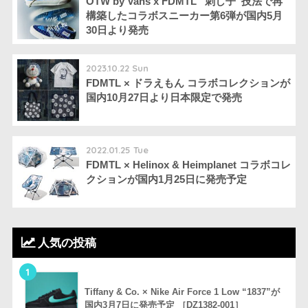
OTW by Vans x FDMTL “刺し子”技法で再
構築したコラボスニーカー第6弾が国内5月
30日より発売
2023.10.22 Sun
FDMTL × ドラえもん コラボコレクションが
国内10月27日より日本限定で発売
2022.01.25 Tue
FDMTL × Helinox & Heimplanet コラボコレ
クションが国内1月25日に発売予定
人気の投稿
1
Tiffany & Co. × Nike Air Force 1 Low “1837”が
国内3月7日に発売予定 ［DZ1382-001］