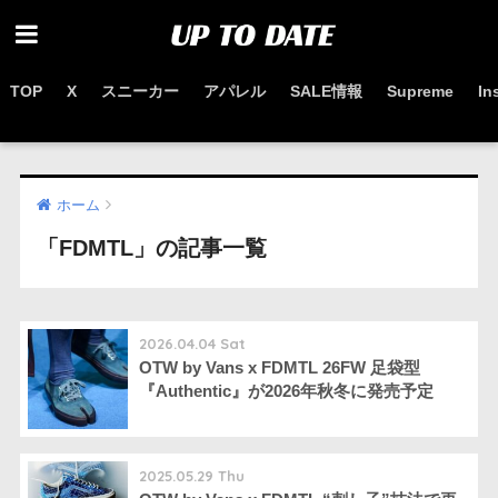
TOP
X
スニーカー
アパレル
SALE情報
Supreme
In
お得なセール情報はこちらから
ホーム
「FDMTL」の記事一覧
2026.04.04 Sat
OTW by Vans x FDMTL 26FW 足袋型
『Authentic』が2026年秋冬に発売予定
2025.05.29 Thu