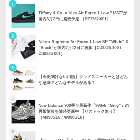
1
Tiffany & Co. × Nike Air Force 1 Low “1837”が
国内3月7日に発売予定 ［DZ1382-001］
2
Nike x Supreme Air Force 1 Low SP “White” &
“Black”が国内7月12日に再販［CU9225-100 /
CU9225-001］
3
【今更聞けない用語】ダッドスニーカーとはどん
な意味？どんなモデルがある？
4
New Balance 900番台最新作『990v6 “Grey”』の
再販情報を随時更新中 【リストックあり】
［M990GL6 / W990GL6］
5