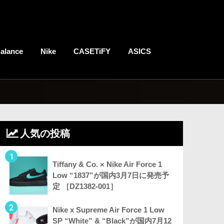
alance
Nike
CASETiFY
ASICS
人気の投稿
1
Tiffany & Co. × Nike Air Force 1
Low “1837”が国内3月7日に発売予
定 ［DZ1382-001］
2
Nike x Supreme Air Force 1 Low
SP “White” & “Black”が国内7月12