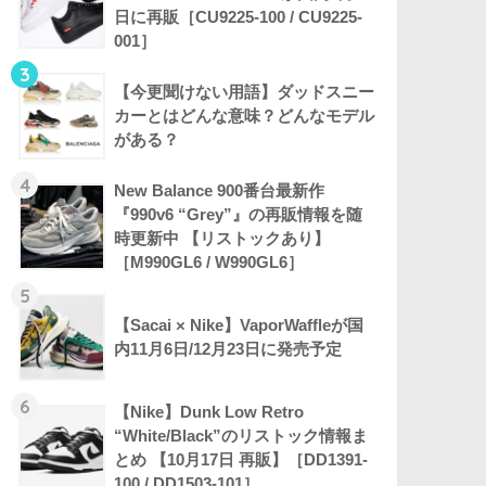
日に再販［CU9225-100 / CU9225-
001］
3
【今更聞けない用語】ダッドスニー
カーとはどんな意味？どんなモデル
がある？
4
New Balance 900番台最新作
『990v6 “Grey”』の再販情報を随
時更新中 【リストックあり】
［M990GL6 / W990GL6］
5
【Sacai × Nike】VaporWaffleが国
内11月6日/12月23日に発売予定
6
【Nike】Dunk Low Retro
“White/Black”のリストック情報ま
とめ 【10月17日 再販】［DD1391-
100 / DD1503-101］