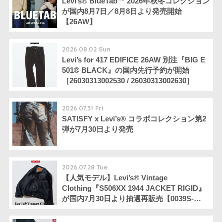
Levi’s® BlueTab™ 2026年秋冬コレクション
が国内8月7日／8月8日より発売開始
【26AW】
2026.08.02 Sun
Levi’s for 417 EDIFICE 26AW 別注『BIG E
501®︎ BLACK』の国内先行予約が開始
［26030313002530 / 26030313002630］
2026.07.31 Fri
SATISFY x Levi’s® コラボコレクション第2
弾が7月30日より発売
2026.07.28 Tue
【人気モデル】Levi’s® Vintage
Clothing『S506XX 1944 JACKET RIGID』
が国内7月30日より抽選再販売【0039S-
0000】