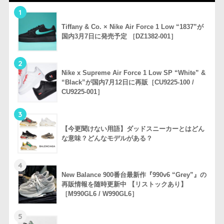
1
Tiffany & Co. × Nike Air Force 1 Low “1837”が
国内3月7日に発売予定 ［DZ1382-001］
2
Nike x Supreme Air Force 1 Low SP “White” &
“Black”が国内7月12日に再販［CU9225-100 /
CU9225-001］
3
【今更聞けない用語】ダッドスニーカーとはどん
な意味？どんなモデルがある？
4
New Balance 900番台最新作『990v6 “Grey”』の
再販情報を随時更新中 【リストックあり】
［M990GL6 / W990GL6］
5