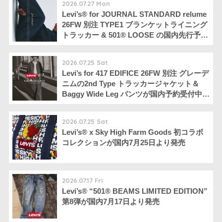
2026.07.27 Mon
Levi’s®︎ for JOURNAL STANDARD relume
26FW 別注 TYPE1 ブランケットライニング
トラッカー & 501®︎ LOOSE の国内先行予約
が開始 ［26011610013930 /
26030610007530 / 26030610007630 /
2026.07.25 Sat
26011465000630 / 26030465000930 /
Levi’s for 417 EDIFICE 26FW 別注 グレーデ
26030465001030］
ニムの2nd Type トラッカージャケット＆
Baggy Wide Leg パンツが国内予約受付中
［26011313005130 / 26030313002330 /
26030313002430 / 26011310001030 /
2026.07.25 Sat
26030310000830 / 26030310000930］
Levi’s® x Sky High Farm Goods 初コラボ
コレクションが国内7月25日より発売
2026.07.17 Fri
Levi’s® “501®︎ BEAMS LIMITED EDITION”
第8弾が国内7月17日より発売