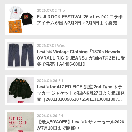
2026.07.02 Thu
FUJI ROCK FESTIVAL’26 x Levi’s® コラボ
アイテムが国内7月2日／7月3日より発売
2026.07.01 Wed
Levi’s® Vintage Clothing『1870s Nevada
OVRALL RIGID JEANS』が国内7月2日に渋
谷で発売【A4405-0001】
2026.06.26 Fri
Levi’s for 417 EDIFICE 別注 2nd Type トラ
ッカー ジャケットが国内6月27日より追加発
売［26011310050610 / 26011313000130 /
26011310010130］
2026.06.26 Fri
【最大50%OFF】Levi’s®︎ サマーセール2026
が7月10日まで開催中