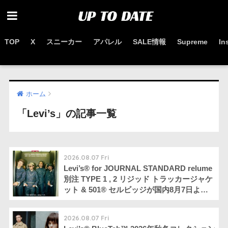
TOP
X
スニーカー
アパレル
SALE情報
Supreme
In
お得なセール情報はこちらから
ホーム
「Levi’s」の記事一覧
2026.08.07 Fri
Levi’s®︎ for JOURNAL STANDARD relume
別注 TYPE 1 , 2 リジッド トラッカージャケ
ット & 501®︎ セルビッジが国内8月7日より
発売開始 ［26011610001930 /
26011610002030 / 26030610000230］
2026.08.07 Fri