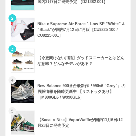
国内3月7日に発売予定 ［DZ1382-001］
2
Nike x Supreme Air Force 1 Low SP “White” &
“Black”が国内7月12日に再販［CU9225-100 /
CU9225-001］
3
【今更聞けない用語】ダッドスニーカーとはどん
な意味？どんなモデルがある？
4
New Balance 900番台最新作『990v6 “Grey”』の
再販情報を随時更新中 【リストックあり】
［M990GL6 / W990GL6］
5
【Sacai × Nike】VaporWaffleが国内11月6日/12
月23日に発売予定