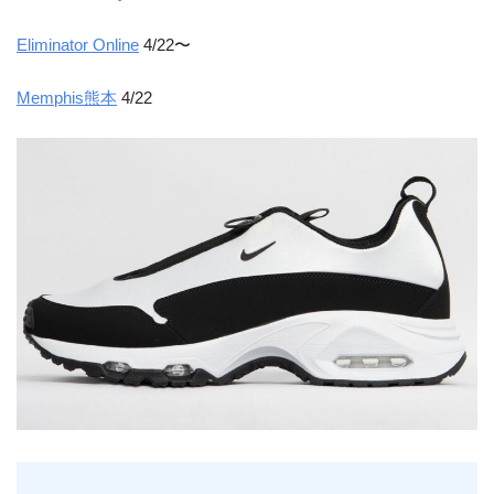
Eliminator Online
4/22〜
Memphis熊本
4/22