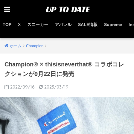
TOP
X
スニーカー
アパレル
SALE情報
Supreme
In
お得なセール情報はこちらから
ホーム
Champion
Champion®︎ × thisisneverthat® コラボコレ
クションが9月22日に発売
2022/09/16
2023/03/19