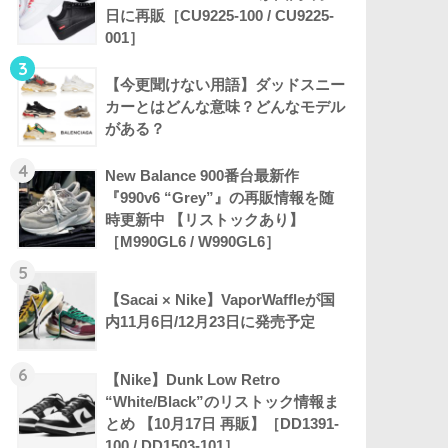
日に再販［CU9225-100 / CU9225-
001］
3
【今更聞けない用語】ダッドスニー
カーとはどんな意味？どんなモデル
がある？
4
New Balance 900番台最新作
『990v6 “Grey”』の再販情報を随
時更新中 【リストックあり】
［M990GL6 / W990GL6］
5
【Sacai × Nike】VaporWaffleが国
内11月6日/12月23日に発売予定
6
【Nike】Dunk Low Retro
“White/Black”のリストック情報ま
とめ 【10月17日 再販】［DD1391-
100 / DD1503-101］