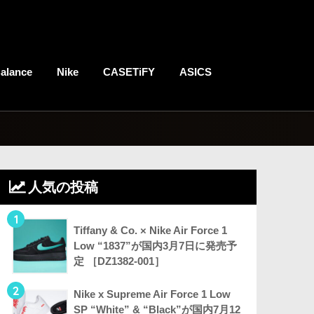
alance
Nike
CASETiFY
ASICS
人気の投稿
1
Tiffany & Co. × Nike Air Force 1
Low “1837”が国内3月7日に発売予
定 ［DZ1382-001］
2
Nike x Supreme Air Force 1 Low
SP “White” & “Black”が国内7月12