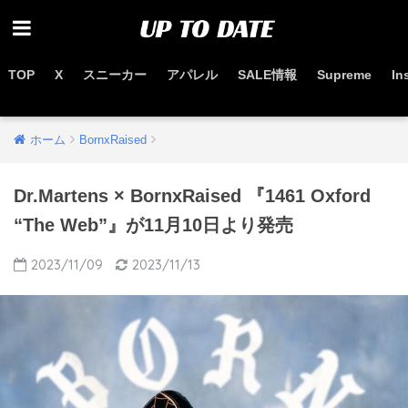
TOP
X
スニーカー
アパレル
SALE情報
Supreme
In
お得なセール情報はこちらから
ホーム
BornxRaised
Dr.Martens × BornxRaised 『1461 Oxford
“The Web”』が11月10日より発売
2023/11/09
2023/11/13