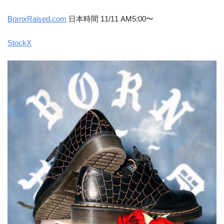
BornxRaised.com
日本時間 11/11 AM5:00〜
StockX