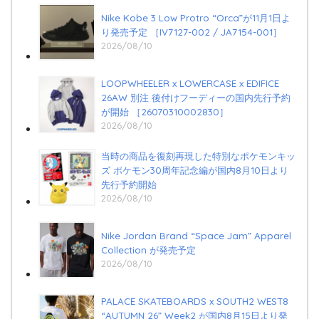
Nike Kobe 3 Low Protro “Orca”が11月1日よ
り発売予定 ［IV7127-002 / JA7154-001］
2026/08/10
LOOPWHEELER x LOWERCASE x EDIFICE
26AW 別注 後付けフーディーの国内先行予約
が開始 ［26070310002830］
2026/08/10
当時の商品を復刻再現した特別なポケモンキッ
ズ ポケモン30周年記念編が国内8月10日より
先行予約開始
2026/08/10
Nike Jordan Brand “Space Jam” Apparel
Collection が発売予定
2026/08/10
PALACE SKATEBOARDS x SOUTH2 WEST8
“AUTUMN 26” Week2 が国内8月15日より発