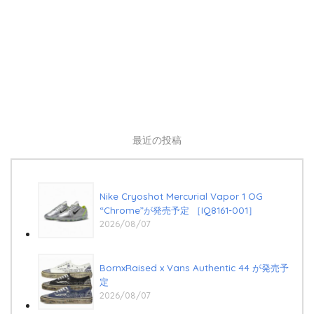
最近の投稿
Nike Cryoshot Mercurial Vapor 1 OG
“Chrome”が発売予定 ［IQ8161-001］
2026/08/07
BornxRaised x Vans Authentic 44 が発売予
定
2026/08/07