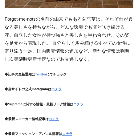
Forget-me-notsの名前の由来でもある勿忘草は、それぞれが異
なる美しさを持ちながら、どんな環境でも凛と咲き続ける
花。自立した女性が持つ強さと美しさを重ね合わせ、その姿
を足元から表現した。 自分らしく歩み続けるすべての女性に
寄り添う一足。国内販売情報の追加など、新たな情報は判明
し次第随時更新予定なのでお見逃しなく。
◆記事の更新通知は
Twitter
にてチェック
◆当サイトの公式Instagramは
コチラ
◆Supremeに関する情報・最新リーク情報は
コチラ
◆最新スニーカー情報記事は
コチラ
◆最新ファッション・アパレル情報は
コチラ