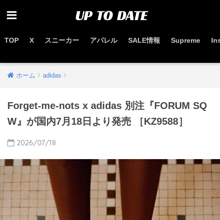
TOP
X
スニーカー
アパレル
SALE情報
Supreme
In
お得なセール情報はこちらから
ホーム
adidas
Forget-me-nots x adidas 別注『FORUM SQ
W』が国内7月18日より発売 ［KZ9588］
2026/07/18