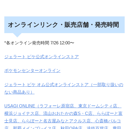
オンラインリンク・販売店舗・発売時間
*各オンライン発売時間 7/26 12:00〜
ジェラート ピケ公式オンラインストア
ポケモンセンターオンライン
ジェラート ピケ オム公式オンラインストア（一部取り扱いの
ない商品あり）
USAGI ONLINE（ラフォーレ原宿店、東京ドームシティ店、
横浜ジョイナス店、流山おおたかの森S・C店、ららぽーと富
士見店、ららぽーと名古屋みなとアクルス店、心斎橋パルコ
店、那覇メインプレイス店、秋田OPA店、遠鉄百貨店、豊田