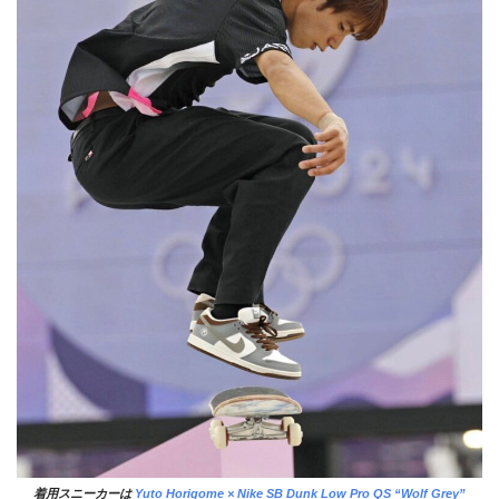
着用スニーカーは
Yuto Horigome × Nike SB Dunk Low Pro QS “Wolf Grey”