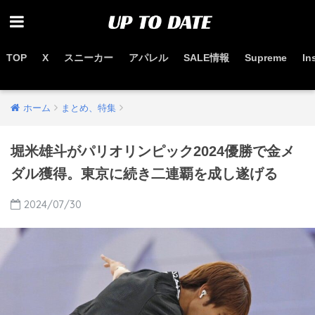
TOP
X
スニーカー
アパレル
SALE情報
Supreme
In
お得なセール情報はこちらから
ホーム
まとめ、特集
堀米雄斗がパリオリンピック2024優勝で金メ
ダル獲得。東京に続き二連覇を成し遂げる
2024/07/30