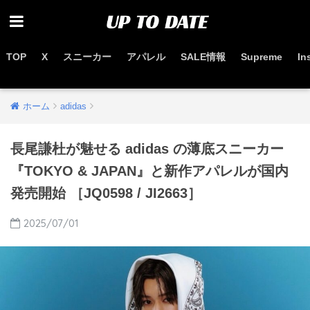
TOP
X
スニーカー
アパレル
SALE情報
Supreme
In
お得なセール情報はこちらから
ホーム
adidas
長尾謙杜が魅せる adidas の薄底スニーカー
『TOKYO & JAPAN』と新作アパレルが国内
発売開始 ［JQ0598 / JI2663］
2025/07/01