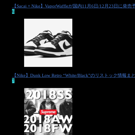
本ページは広告・PRが含まれています
【Sacai × Nike】VaporWaffleが国内11月6日/12月23日に発
6
【Nike】Dunk Low Retro “White/Black”のリストック情報ま
7