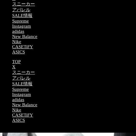
スニーカー
アパレル
SALE情報
Supreme
Instagram
adidas
New Balance
Nike
CASETiFY
ASICS
TOP
X
スニーカー
100年以上続くCarharttのコア製品のアイデンティティを深く適
アパレル
応させアレンジし、洗練されたデザインとクオリティを重視し
SALE情報
たプロダクトを提供し続けているCarhartt WIPとの初コラボレー
Supreme
ションが登場。どのアイテムも「Carhartt WIP」オリジナルフォ
Instagram
ントによる「KIYONAGA&CO.」ロゴが刺繍されたシンプルで
adidas
遊び心のあるカプセルコレクションとなっている。
New Balance
Nike
CASETiFY
ASICS