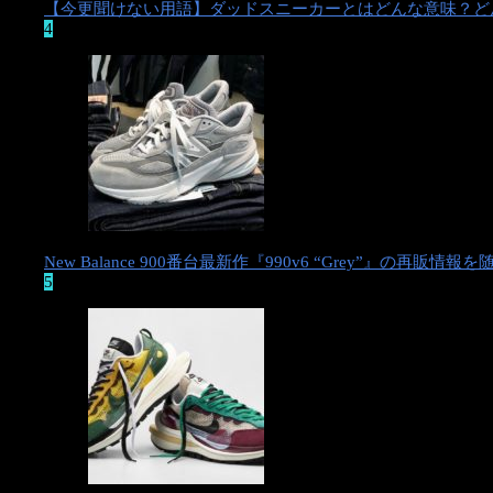
【今更聞けない用語】ダッドスニーカーとはどんな意味？ど
4
New Balance 900番台最新作『990v6 “Grey”』の再販情
5
SHARE
ツイート
シェア
はてブ
Google+
Pocket
LINE