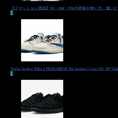
【ファッション用語】SS・AW・FWの意味や使い方、違い
8
新着記事アラームはTwitterから
キヨナガ & CO. × カーハートWIP 初コラボアイテム
がリリースへ。
SOPH.代表である清永浩文プロデュースによるパーソナルで実験
Travis Scott x Nike x FRAGMENT Air Jordan 1 Low 
的なプロジェクト「KIYONAGA&CO.（キヨナガ & CO.）」
9
と、老舗ワークウェアブランドCarhartt（カーハート）のヨーロ
ッパ発カジュアルライン「
Carhartt WIP（カーハート ワークイン
プログレス）
」によるコラボコレクションが、海外2022年1月28
日／国内2022年1月29日（土）に発売予定。