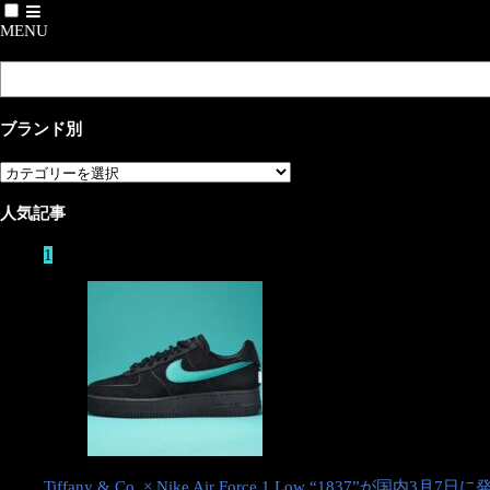
MENU
検索
お得なセール情報はこちらから
ブランド別
ホーム
Carhartt
ブ
ラ
KIYONAGA&CO. × Carhartt WIP 初コラ
ン
人気記事
ド
ボコレクションが国内2月5日に発売予定
別
1
2022/02/02
Tiffany & Co. × Nike Air Force 1 Low “1837”が国内3月