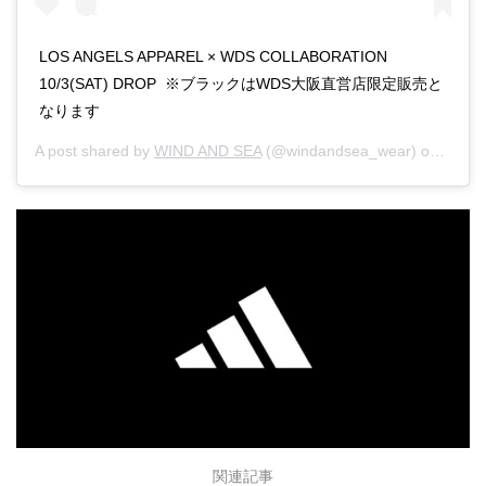
LOS ANGELS APPAREL × WDS COLLABORATION
10/3(SAT) DROP ※ブラックはWDS大阪直営店限定販売と
なります
A post shared by
WIND AND SEA
(@windandsea_wear) on
Sep 2
関連記事