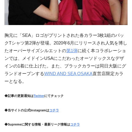
胸元に「SEA」ロゴがプリントされた各カラー3枚1組のパッ
クTシャツ第2弾が登場。2020年6月にリリースされ人気を博し
たオーバーサイズシルエットの
第1弾
に続く本コラボレーショ
ンでは、メイドインUSAにこだわったオーソドックスなデザ
インの1着に仕上げた。また、ブラックカラーは同日大阪にグ
ランドオープンする
WIND AND SEA OSAKA
直営店限定カラ
ーとなる。
◆記事の更新通知は
Twitter
にてチェック
◆当サイトの公式Instagramは
コチラ
◆Supremeに関する情報・最新リーク情報は
コチラ