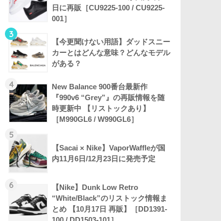
日に再販［CU9225-100 / CU9225-
001］
3
【今更聞けない用語】ダッドスニー
カーとはどんな意味？どんなモデル
がある？
4
New Balance 900番台最新作
『990v6 “Grey”』の再販情報を随
時更新中 【リストックあり】
［M990GL6 / W990GL6］
5
【Sacai × Nike】VaporWaffleが国
内11月6日/12月23日に発売予定
6
【Nike】Dunk Low Retro
“White/Black”のリストック情報ま
とめ 【10月17日 再販】［DD1391-
100 / DD1503-101］