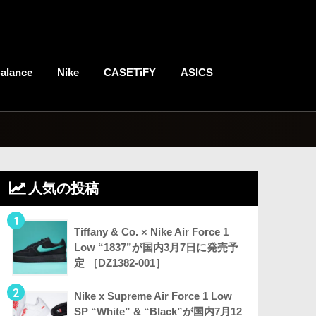
alance
Nike
CASETiFY
ASICS
人気の投稿
1
Tiffany & Co. × Nike Air Force 1
Low “1837”が国内3月7日に発売予
定 ［DZ1382-001］
2
Nike x Supreme Air Force 1 Low
SP “White” & “Black”が国内7月12