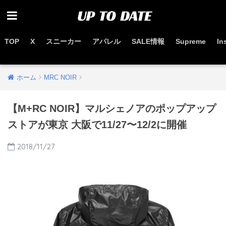
TOP
X
スニーカー
アパレル
SALE情報
Supreme
In
お得なセール情報はこちらから
ホーム
MRC NOIR
【M+RC NOIR】マルシェノアのポップアップ
ストアが東京 大阪で11/27〜12/2に開催
2018/11/27