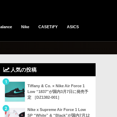
alance
Nike
CASETiFY
ASICS
人気の投稿
1
Tiffany & Co. × Nike Air Force 1
Low “1837”が国内3月7日に発売予
定 ［DZ1382-001］
2
Nike x Supreme Air Force 1 Low
SP “White” & “Black”が国内7月12