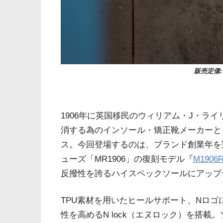
販売定価: 
1906年に英国移民のウィリアム・J・ライリー（
消する為のインソール・矯正靴メーカーと
ス。今回登場するのは、ブランド創業年を冠
ューズ「MR1906」の復刻モデル『
M1906
反撥性を誇るハイスペックソールにアップ
TPU素材を用いたヒールサポート、Nロ
性を高めるN lock（エヌロック）を搭載