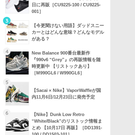
日に再販［CU9225-100 / CU9225-
001］
3
【今更聞けない用語】ダッドスニー
カーとはどんな意味？どんなモデル
がある？
4
New Balance 900番台最新作
『990v6 “Grey”』の再販情報を随
時更新中 【リストックあり】
［M990GL6 / W990GL6］
5
【Sacai × Nike】VaporWaffleが国
内11月6日/12月23日に発売予定
6
【Nike】Dunk Low Retro
“White/Black”のリストック情報ま
とめ 【10月17日 再販】［DD1391-
100 / DD1503-101］