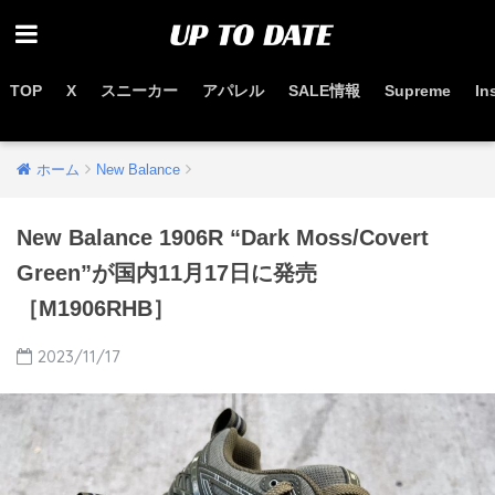
TOP
X
スニーカー
アパレル
SALE情報
Supreme
In
お得なセール情報はこちらから
ホーム
New Balance
New Balance 1906R “Dark Moss/Covert
Green”が国内11月17日に発売
［M1906RHB］
2023/11/17