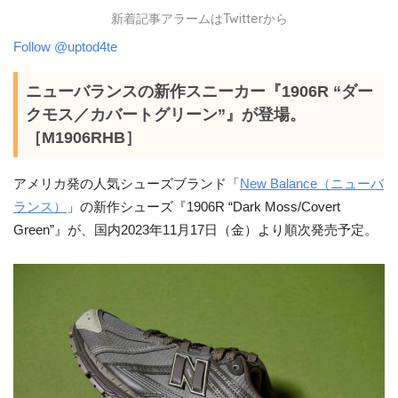
新着記事アラームはTwitterから
Follow @uptod4te
ニューバランスの新作スニーカー『1906R “ダー
クモス／カバートグリーン”』が登場。
［M1906RHB］
アメリカ発の人気シューズブランド「
New Balance（ニューバ
ランス）
」の新作シューズ『1906R “D
ark Moss/Covert
Green
”』が、国内2023年11月17日（金）より順次発売予定。