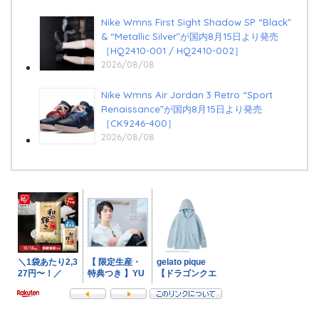
Nike Wmns First Sight Shadow SP “Black”
& “Metallic Silver”が国内8月15日より発売
［HQ2410-001 / HQ2410-002］
2026/08/08
Nike Wmns Air Jordan 3 Retro “Sport
Renaissance”が国内8月15日より発売
［CK9246-400］
2026/08/08