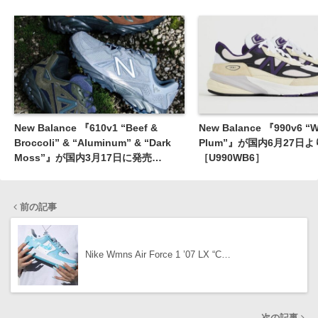
New Balance 『610v1 “Beef &
New Balance 『990v6 “W
Broccoli” & “Aluminum” & “Dark
Plum”』が国内6月27日
Moss”』が国内3月17日に発売
［U990WB6］
［ML610TBG / ML610TBH /
ML610TBF］
前の記事
Nike Wmns Air Force 1 ’07 LX “C…
次の記事