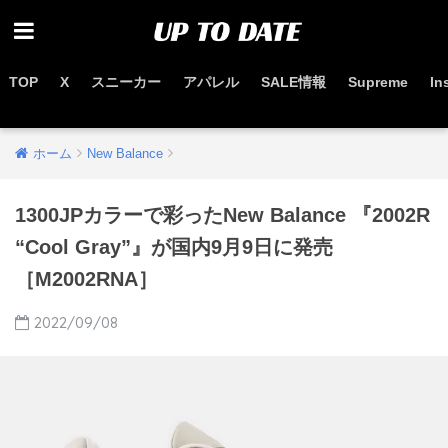
TOP
X
スニーカー
アパレル
SALE情報
Supreme
In
お得なセール情報はこちらから
ホーム
New Balance
1300JPカラーで彩ったNew Balance 『2002R
“Cool Gray”』が国内9月9日に発売
［M2002RNA］
2022/09/08