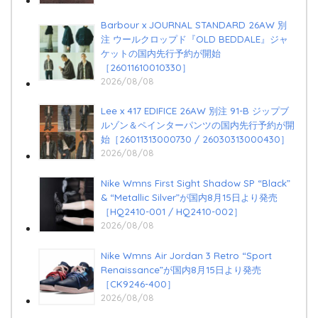
Barbour x JOURNAL STANDARD 26AW 別
注 ウールクロップド『OLD BEDDALE』ジャ
ケットの国内先行予約が開始
［26011610010330］
2026/08/08
Lee x 417 EDIFICE 26AW 別注 91-B ジップブ
ルゾン＆ペインターパンツの国内先行予約が開
始［26011313000730 / 26030313000430］
2026/08/08
Nike Wmns First Sight Shadow SP “Black”
& “Metallic Silver”が国内8月15日より発売
［HQ2410-001 / HQ2410-002］
2026/08/08
Nike Wmns Air Jordan 3 Retro “Sport
Renaissance”が国内8月15日より発売
［CK9246-400］
2026/08/08