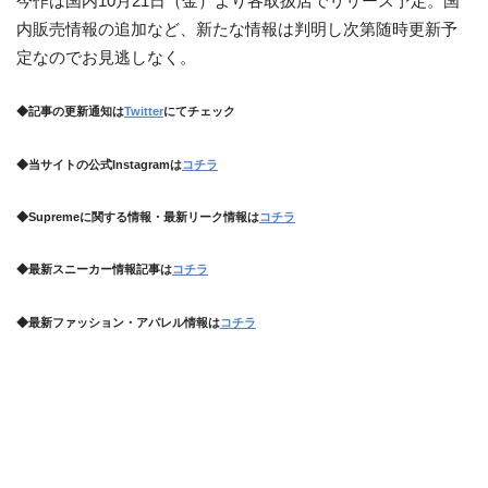
今作は国内10月21日（金）より各取扱店でリリース予定。国
内販売情報の追加など、新たな情報は判明し次第随時更新予
定なのでお見逃しなく。
◆記事の更新通知は
Twitter
にてチェック
◆当サイトの公式Instagramは
コチラ
◆Supremeに関する情報・最新リーク情報は
コチラ
◆最新スニーカー情報記事は
コチラ
◆最新ファッション・アパレル情報は
コチラ