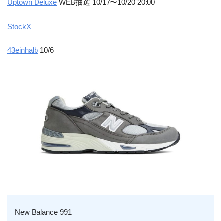
Uptown Deluxe
WEB抽選 10/17〜10/20 20:00
StockX
43einhalb
10/6
New Balance 991