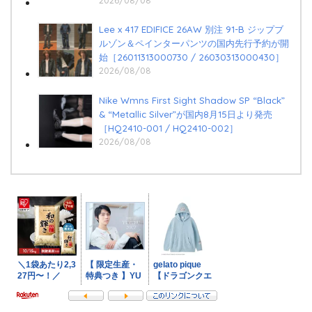
2026/08/08
Lee x 417 EDIFICE 26AW 別注 91-B ジップブ
ルゾン＆ペインターパンツの国内先行予約が開
始［26011313000730 / 26030313000430］
2026/08/08
Nike Wmns First Sight Shadow SP “Black”
& “Metallic Silver”が国内8月15日より発売
［HQ2410-001 / HQ2410-002］
2026/08/08