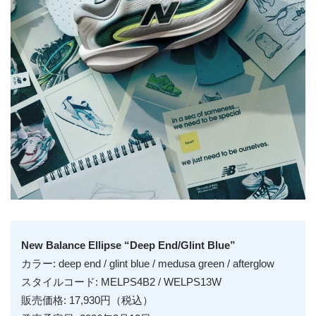
New Balance Ellipse “Deep End/Glint Blue”
カラー: deep end / glint blue / medusa green / afterglow
スタイルコード: MELPS4B2 / WELPS13W
販売価格: 17,930円（税込）