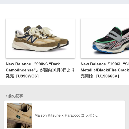
New Balance 『990v6 “Dark
New Balance『1906L “Si
Camo/Incense”』が国内10月3日より
Metallic/Black/Fire Cr
発売［U990WO6］
売開始 ［U190663V］
前の記事
Maison Kitsuné x Paraboot コラボシ…