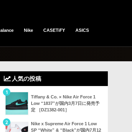
alance
Nike
CASETiFY
ASICS
人気の投稿
1
Tiffany & Co. × Nike Air Force 1
Low “1837”が国内3月7日に発売予
定 ［DZ1382-001］
2
Nike x Supreme Air Force 1 Low
SP “White” & “Black”が国内7月12