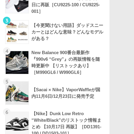
日に再販［CU9225-100 / CU9225-
001］
3
【今更聞けない用語】ダッドスニー
カーとはどんな意味？どんなモデル
がある？
4
New Balance 900番台最新作
『990v6 “Grey”』の再販情報を随
時更新中 【リストックあり】
［M990GL6 / W990GL6］
5
【Sacai × Nike】VaporWaffleが国
内11月6日/12月23日に発売予定
6
【Nike】Dunk Low Retro
“White/Black”のリストック情報ま
とめ 【10月17日 再販】［DD1391-
100 / DD1503-101］