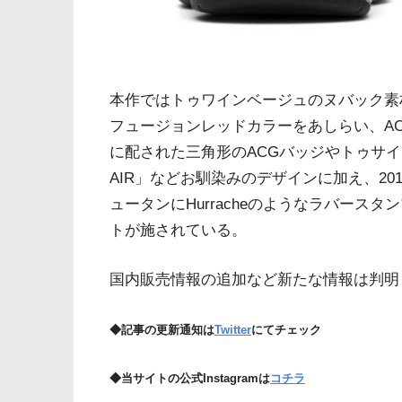
本作ではトゥワインベージュのヌバック素
フュージョンレッドカラーをあしらい、A
に配された三角形のACGバッジやトゥサイ
AIR」などお馴染みのデザインに加え、2
ュータンにHurracheのようなラバース
トが施されている。
国内販売情報の追加など新たな情報は判明
◆記事の更新通知は
Twitter
にてチェック
◆当サイトの公式Instagramは
コチラ