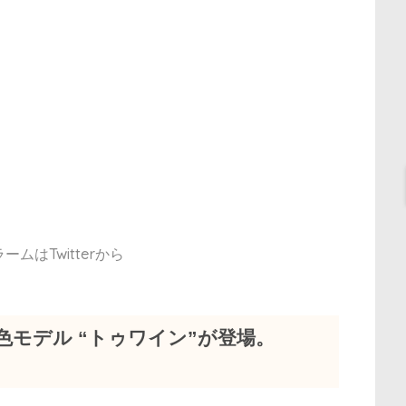
ムはTwitterから
新色モデル “トゥワイン”が登場。