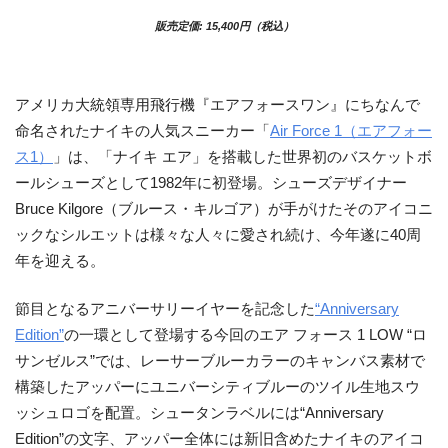
販売定価: 15,400円（税込）
アメリカ大統領専用飛行機『エアフォースワン』にちなんで
命名されたナイキの人気スニーカー「
Air Force 1（エアフォー
ス1）
」は、「ナイキ エア」を搭載した世界初のバスケットボ
ールシューズとして1982年に初登場。シューズデザイナー
Bruce Kilgore（ブルース・キルゴア）が手がけたそのアイコニ
ックなシルエットは様々な人々に愛され続け、今年遂に40周
年を迎える。
節目となるアニバーサリーイヤーを記念した
“Anniversary
Edition”
の一環として登場する今回のエア フォース 1 LOW “ロ
サンゼルス”では、レーサーブルーカラーのキャンバス素材で
構築したアッパーにユニバーシティブルーのツイル生地スウ
ッシュロゴを配置。シュータンラベルには“Anniversary
Edition”の文字、アッパー全体には新旧含めたナイキのアイコ