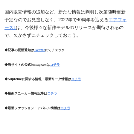
国内販売情報の追加など、新たな情報は判明し次第随時更新
予定なのでお見逃しなく。2022年で40周年を迎える
エアフォ
ース1
は、今後様々な新作モデルのリリースが期待されるの
で、欠かさずにチェックしておこう。
◆記事の更新通知は
Twitter
にてチェック
◆当サイトの公式Instagramは
コチラ
◆Supremeに関する情報・最新リーク情報は
コチラ
◆最新スニーカー情報記事は
コチラ
◆最新ファッション・アパレル情報は
コチラ