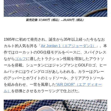
販売定価: 17,600円（税込）→20,020円（税込）
1985年に初めて発売され、誕生から35年以上経った今もなお
カルト的人気を誇る「
Air Jordan 1（エアジョーダン1）
」。本
作ではローカットのOG仕様モデルをベースに、スパイクレス
ながら
ゴルフ
に適したトラクション性能を増加したアウトソ
ールを搭載。シュータンにはジャンプマンとGOLFロゴ、ヒー
ルパッチにはウイングロゴがあしらわれる。カラーはグレー
のアッパーとホワイトのミッドソール、クリアアウトソール
を組み合わせ、一世を風靡した
“AIR DIOR”（エア ディオー
ル）
を彷彿とさせるカラーリングで仕上げた。