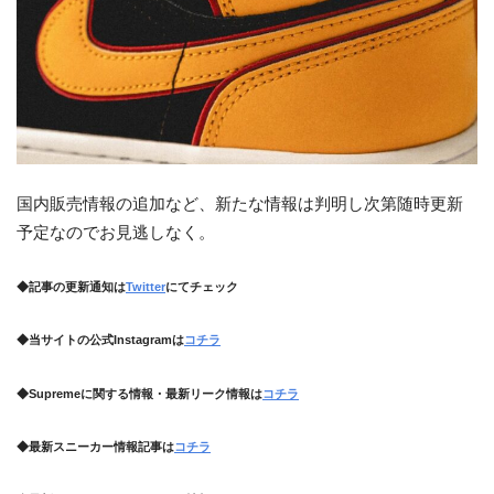
国内販売情報の追加など、新たな情報は判明し次第随時更新
予定なのでお見逃しなく。
◆記事の更新通知は
Twitter
にてチェック
◆当サイトの公式Instagramは
コチラ
◆Supremeに関する情報・最新リーク情報は
コチラ
◆最新スニーカー情報記事は
コチラ